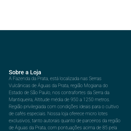
Sobre a Loja
A Fazenda da Prata, está localizada nas Serras
Vulcânicas de Águas da Prata, região Mogiana do
Estado de São Paulo, nos contrafortes da Serra da
Mantiqueira, Altitude média de 950 a 1250 metros.
Região privilegiada com condições ideais para o cultivo
de cafés especiais. Nossa loja oferece micro lotes
exclusivos, tanto autorais quanto de parceiros da região
de Águas da Prata, com pontuações acima de 85 pela