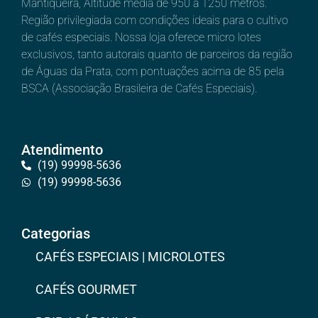
Mantiqueira, Altitude média de 950 a 1250 metros.
Região privilegiada com condições ideais para o cultivo
de cafés especiais. Nossa loja oferece micro lotes
exclusivos, tanto autorais quanto de parceiros da região
de Águas da Prata, com pontuações acima de 85 pela
BSCA (Associação Brasileira de Cafés Especiais).
Atendimento
(19) 99998-5636
(19) 99998-5636
Categorias
CAFÉS ESPECIAIS | MICROLOTES
CAFÉS GOURMET