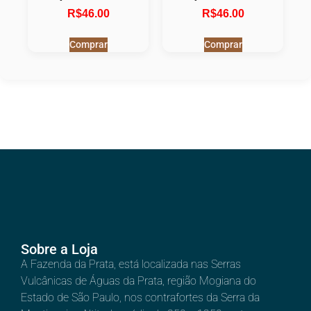
R$
46.00
R$
46.00
Comprar
Comprar
Sobre a Loja
A Fazenda da Prata, está localizada nas Serras
Vulcânicas de Águas da Prata, região Mogiana do
Estado de São Paulo, nos contrafortes da Serra da