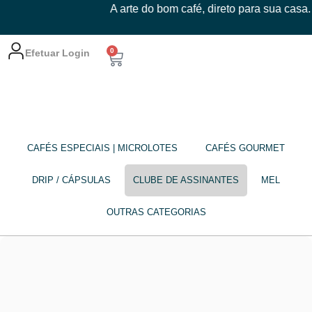
A arte do bom café, direto para sua casa.
0
Efetuar Login
CAFÉS ESPECIAIS | MICROLOTES
CAFÉS GOURMET
DRIP / CÁPSULAS
CLUBE DE ASSINANTES
MEL
OUTRAS CATEGORIAS